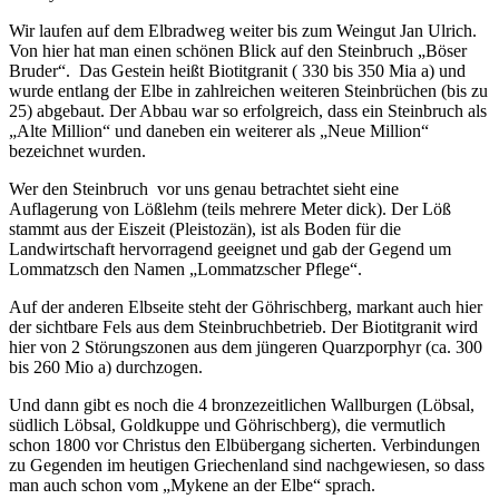
Link zum Gästebuch
Wir laufen auf dem Elbradweg weiter bis zum Weingut Jan Ulrich.
Von hier hat man einen schönen Blick auf den Steinbruch „Böser
Bruder“. Das Gestein heißt Biotitgranit ( 330 bis 350 Mia a) und
Ein paar Fotos von
wurde entlang der Elbe in zahlreichen weiteren Steinbrüchen (bis zu
unseren Aktivitäten
25) abgebaut. Der Abbau war so erfolgreich, dass ein Steinbruch als
„Alte Million“ und daneben ein weiterer als „Neue Million“
Viel Spaß beim schauen...
bezeichnet wurden.
Link zur Fotoshow
Wer den Steinbruch vor uns genau betrachtet sieht eine
Auflagerung von Lößlehm (teils mehrere Meter dick). Der Löß
Aktivitäten
stammt aus der Eiszeit (Pleistozän), ist als Boden für die
Landwirtschaft hervorragend geeignet und gab der Gegend um
100 Jahre TVS 1914 – unser
100.Stiftungsfest
Lommatzsch den Namen „Lommatzscher Pflege“.
Bericht lesen
Auf der anderen Elbseite steht der Göhrischberg, markant auch hier
der sichtbare Fels aus dem Steinbruchbetrieb. Der Biotitgranit wird
hier von 2 Störungszonen aus dem jüngeren Quarzporphyr (ca. 300
Unser Gästebuch
bis 260 Mio a) durchzogen.
Wir würden uns über einen
Eintrag in unser Gästebuch
Und dann gibt es noch die 4 bronzezeitlichen Wallburgen (Löbsal,
freuen.
südlich Löbsal, Goldkuppe und Göhrischberg), die vermutlich
schon 1800 vor Christus den Elbübergang sicherten. Verbindungen
Link zum Gästebuch
zu Gegenden im heutigen Griechenland sind nachgewiesen, so dass
man auch schon vom „Mykene an der Elbe“ sprach.
Ein paar Fotos von