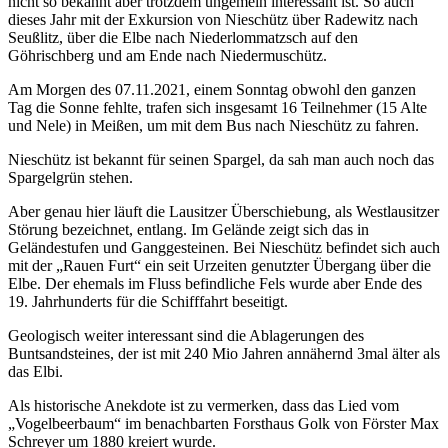
nicht so bekannt aber trotzdem ungemein interessant ist. So auch
Unser Gästebuch
dieses Jahr mit der Exkursion von Nieschütz über Radewitz nach
Seußlitz, über die Elbe nach Niederlommatzsch auf den
Wir würden uns über einen
Göhrischberg und am Ende nach Niedermuschütz.
Eintrag in unser Gästebuch
freuen.
Am Morgen des 07.11.2021, einem Sonntag obwohl den ganzen
Link zum Gästebuch
Tag die Sonne fehlte, trafen sich insgesamt 16 Teilnehmer (15 Alte
und Nele) in Meißen, um mit dem Bus nach Nieschütz zu fahren.
Ein paar Fotos von
Nieschütz ist bekannt für seinen Spargel, da sah man auch noch das
unseren Aktivitäten
Spargelgrün stehen.
Viel Spaß beim schauen...
Aber genau hier läuft die Lausitzer Überschiebung, als Westlausitzer
Link zur Fotoshow
Störung bezeichnet, entlang. Im Gelände zeigt sich das in
Geländestufen und Ganggesteinen. Bei Nieschütz befindet sich auch
mit der „Rauen Furt“ ein seit Urzeiten genutzter Übergang über die
Aktivitäten
Elbe. Der ehemals im Fluss befindliche Fels wurde aber Ende des
100 Jahre TVS 1914 – unser
19. Jahrhunderts für die Schifffahrt beseitigt.
100.Stiftungsfest
Geologisch weiter interessant sind die Ablagerungen des
Bericht lesen
Buntsandsteines, der ist mit 240 Mio Jahren annähernd 3mal älter als
das Elbi.
Unser Gästebuch
Als historische Anekdote ist zu vermerken, dass das Lied vom
Wir würden uns über einen
„Vogelbeerbaum“ im benachbarten Forsthaus Golk von Förster Max
Eintrag in unser Gästebuch
Schreyer um 1880 kreiert wurde.
freuen.