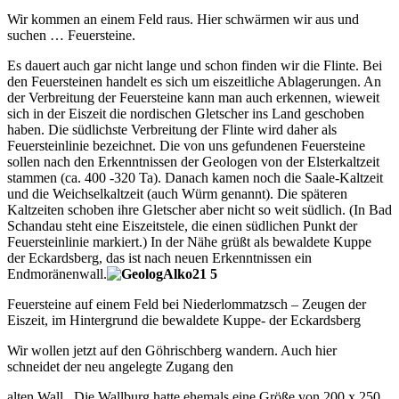
Wir kommen an einem Feld raus. Hier schwärmen wir aus und
suchen … Feuersteine.
Es dauert auch gar nicht lange und schon finden wir die Flinte. Bei
den Feuersteinen handelt es sich um eiszeitliche Ablagerungen. An
der Verbreitung der Feuersteine kann man auch erkennen, wieweit
sich in der Eiszeit die nordischen Gletscher ins Land geschoben
haben. Die südlichste Verbreitung der Flinte wird daher als
Feuersteinlinie bezeichnet. Die von uns gefundenen Feuersteine
sollen nach den Erkenntnissen der Geologen von der Elsterkaltzeit
stammen (ca. 400 -320 Ta). Danach kamen noch die Saale-Kaltzeit
und die Weichselkaltzeit (auch Würm genannt). Die späteren
Kaltzeiten schoben ihre Gletscher aber nicht so weit südlich. (In Bad
Schandau steht eine Eiszeitstele, die einen südlichen Punkt der
Feuersteinlinie markiert.) In der Nähe grüßt als bewaldete Kuppe
der Eckardsberg, das ist nach neuen Erkenntnissen ein
Endmoränenwall.
Feuersteine auf einem Feld bei Niederlommatzsch – Zeugen der
Eiszeit, im Hintergrund die bewaldete Kuppe- der Eckardsberg
Wir wollen jetzt auf den Göhrischberg wandern. Auch hier
schneidet der neu angelegte Zugang den
alten Wall. Die Wallburg hatte ehemals eine Größe von 200 x 250