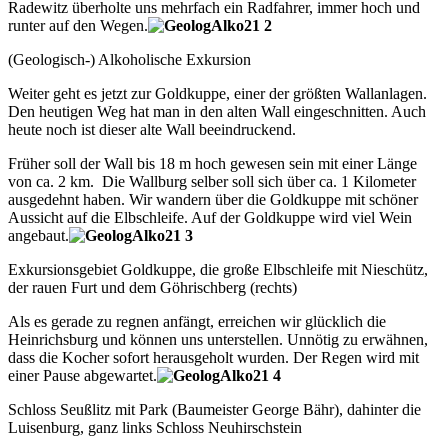
Radewitz überholte uns mehrfach ein Radfahrer, immer hoch und
runter auf den Wegen.
Aktivitäten
(Geologisch-) Alkoholische Exkursion
100 Jahre TVS 1914 – unser
100.Stiftungsfest
Weiter geht es jetzt zur Goldkuppe, einer der größten Wallanlagen.
Den heutigen Weg hat man in den alten Wall eingeschnitten. Auch
Bericht lesen
heute noch ist dieser alte Wall beeindruckend.
Früher soll der Wall bis 18 m hoch gewesen sein mit einer Länge
Unser Gästebuch
von ca. 2 km. Die Wallburg selber soll sich über ca. 1 Kilometer
Wir würden uns über einen
ausgedehnt haben. Wir wandern über die Goldkuppe mit schöner
Eintrag in unser Gästebuch
Aussicht auf die Elbschleife. Auf der Goldkuppe wird viel Wein
freuen.
angebaut.
Link zum Gästebuch
Exkursionsgebiet Goldkuppe, die große Elbschleife mit Nieschütz,
der rauen Furt und dem Göhrischberg (rechts)
Ein paar Fotos von
unseren Aktivitäten
Als es gerade zu regnen anfängt, erreichen wir glücklich die
Heinrichsburg und können uns unterstellen. Unnötig zu erwähnen,
Viel Spaß beim schauen...
dass die Kocher sofort herausgeholt wurden. Der Regen wird mit
Link zur Fotoshow
einer Pause abgewartet.
Schloss Seußlitz mit Park (Baumeister George Bähr), dahinter die
Aktivitäten
Luisenburg, ganz links Schloss Neuhirschstein