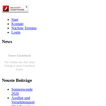
Start
Kontakt
Nächste Termine
Login
News
Unser Gästebuch
Wir würden uns über einen
Eintrag in unser Gästebuch
freuen.
Link zum Gästebuch
Neuste Beiträge
Ein paar Fotos von
Sonnenwende
unseren Aktivitäten
2026
Ausflug und
Viel Spaß beim schauen...
Versehrtensport
Link zur Fotoshow