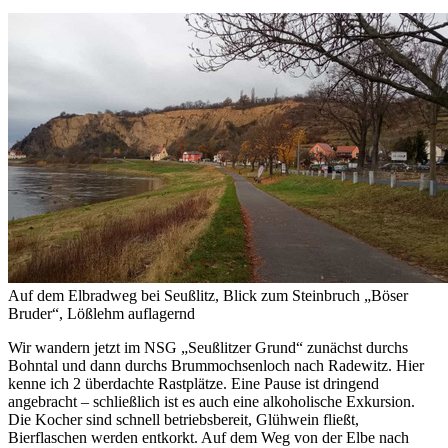
unseren Aktivitäten
Viel Spaß beim schauen...
Link zur Fotoshow
Aktivitäten
100 Jahre TVS 1914 – unser
100.Stiftungsfest
Bericht lesen
Unser Gästebuch
Wir würden uns über einen
Eintrag in unser Gästebuch
Auf dem Elbradweg bei Seußlitz, Blick zum Steinbruch „Böser
freuen.
Bruder“, Lößlehm auflagernd
Link zum Gästebuch
Wir wandern jetzt im NSG „Seußlitzer Grund“ zunächst durchs
Bohntal und dann durchs Brummochsenloch nach Radewitz. Hier
Ein paar Fotos von
kenne ich 2 überdachte Rastplätze. Eine Pause ist dringend
unseren Aktivitäten
angebracht – schließlich ist es auch eine alkoholische Exkursion.
Die Kocher sind schnell betriebsbereit, Glühwein fließt,
Viel Spaß beim schauen...
Bierflaschen werden entkorkt. Auf dem Weg von der Elbe nach
Link zur Fotoshow