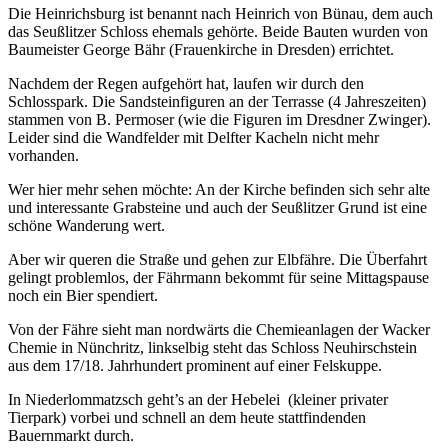
100 Jahre TVS 1914 – unser
Die Heinrichsburg ist benannt nach Heinrich von Bünau, dem auch
100.Stiftungsfest
das Seußlitzer Schloss ehemals gehörte. Beide Bauten wurden von
Bericht lesen
Baumeister George Bähr (Frauenkirche in Dresden) errichtet.
Nachdem der Regen aufgehört hat, laufen wir durch den
Schlosspark. Die Sandsteinfiguren an der Terrasse (4 Jahreszeiten)
stammen von B. Permoser (wie die Figuren im Dresdner Zwinger).
Leider sind die Wandfelder mit Delfter Kacheln nicht mehr
vorhanden.
Wer hier mehr sehen möchte: An der Kirche befinden sich sehr alte
und interessante Grabsteine und auch der Seußlitzer Grund ist eine
schöne Wanderung wert.
Aber wir queren die Straße und gehen zur Elbfähre. Die Überfahrt
gelingt problemlos, der Fährmann bekommt für seine Mittagspause
noch ein Bier spendiert.
Von der Fähre sieht man nordwärts die Chemieanlagen der Wacker
Chemie in Nünchritz, linkselbig steht das Schloss Neuhirschstein
aus dem 17/18. Jahrhundert prominent auf einer Felskuppe.
In Niederlommatzsch geht’s an der Hebelei (kleiner privater
Tierpark) vorbei und schnell an dem heute stattfindenden
Bauernmarkt durch.