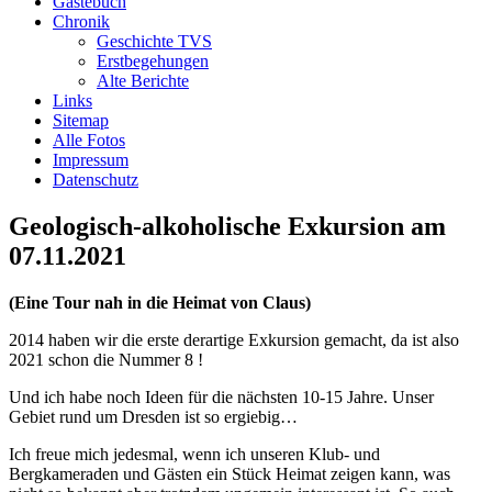
Gästebuch
100.Stiftungsfest
Chronik
Geschichte TVS
Bericht lesen
Erstbegehungen
Alte Berichte
Unser Gästebuch
Links
Sitemap
Wir würden uns über einen
Alle Fotos
Eintrag in unser Gästebuch
Impressum
freuen.
Datenschutz
Link zum Gästebuch
Geologisch-alkoholische Exkursion am
Ein paar Fotos von
07.11.2021
unseren Aktivitäten
Viel Spaß beim schauen...
(Eine Tour nah in die Heimat von Claus)
Link zur Fotoshow
2014 haben wir die erste derartige Exkursion gemacht, da ist also
2021 schon die Nummer 8 !
Aktivitäten
Und ich habe noch Ideen für die nächsten 10-15 Jahre. Unser
100 Jahre TVS 1914 – unser
Gebiet rund um Dresden ist so ergiebig…
100.Stiftungsfest
Ich freue mich jedesmal, wenn ich unseren Klub- und
Bericht lesen
Bergkameraden und Gästen ein Stück Heimat zeigen kann, was