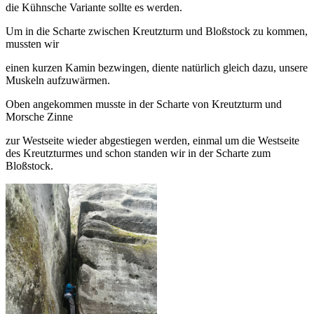
die Kühnsche Variante sollte es werden.
Unser Gästebuch
Wir würden uns über einen
Um in die Scharte zwischen Kreutzturm und Bloßstock zu kommen,
Eintrag in unser Gästebuch
mussten wir
freuen.
einen kurzen Kamin bezwingen, diente natürlich gleich dazu, unsere
Link zum Gästebuch
Muskeln aufzuwärmen.
Ein paar Fotos von
Oben angekommen musste in der Scharte von Kreutzturm und
unseren Aktivitäten
Morsche Zinne
Viel Spaß beim schauen...
zur Westseite wieder abgestiegen werden, einmal um die Westseite
des Kreutzturmes und schon standen wir in der Scharte zum
Link zur Fotoshow
Bloßstock.
Aktivitäten
100 Jahre TVS 1914 – unser
100.Stiftungsfest
Bericht lesen
Unser Gästebuch
Wir würden uns über einen
Eintrag in unser Gästebuch
freuen.