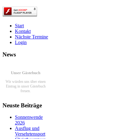
Start
Kontakt
Nächste Termine
Login
News
Unser Gästebuch
Wir würden uns über einen
Eintrag in unser Gästebuch
freuen.
Link zum Gästebuch
Neuste Beiträge
Ein paar Fotos von
Sonnenwende
unseren Aktivitäten
2026
Ausflug und
Viel Spaß beim schauen...
Versehrtensport
Link zur Fotoshow