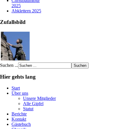
Christbaumtour
2025
Abklettern 2025
Ein paar Fotos von
unseren Aktivitäten
Zufallsbild
Viel Spaß beim schauen...
Link zur Fotoshow
Unser Gästebuch
Wir würden uns über einen
Eintrag in unser Gästebuch
freuen.
Suchen ...
Link zum Gästebuch
Hier gehts lang
Aktivitäten
Start
Über uns
100 Jahre TVS 1914 – unser
100.Stiftungsfest
Unsere Mitglieder
Alle Gipfel
Bericht lesen
Statut
Berichte
Kontakt
Ein paar Fotos von
unseren Aktivitäten
Gästebuch