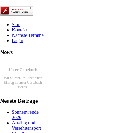
Start
Kontakt
Nächste Termine
Login
News
Unser Gästebuch
Wir würden uns über einen
Eintrag in unser Gästebuch
freuen.
Link zum Gästebuch
Neuste Beiträge
Aktivitäten
Sonnenwende
2026
100 Jahre TVS 1914 – unser
Ausflug und
100.Stiftungsfest
Versehrtensport
Bericht lesen